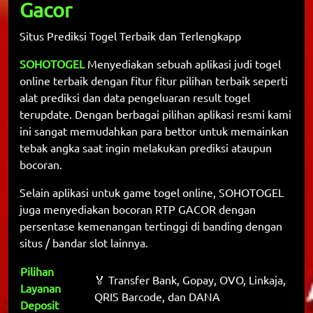
Gacor
Situs Prediksi Togel Terbaik dan Terlengkapp
SOHOTOGEL
Menyediakan sebuah aplikasi judi togel
online terbaik dengan fitur fitur pilihan terbaik seperti
alat prediksi dan data pengeluaran result togel
terupdate. Dengan berbagai pilihan aplikasi resmi kami
ini sangat memudahkan para bettor untuk memainkan
tebak angka saat ingin melakukan prediksi ataupun
bocoran.
Selain aplikasi untuk game togel online, SOHOTOGEL
juga menyediakan bocoran RTP GACOR dengan
persentase kemenangan tertinggi di banding dengan
situs / bandar slot lainnya.
Pilihan
🏅 Transfer Bank, Gopay, OVO, Linkaja,
Layanan
QRIS Barcode, dan DANA
Deposit