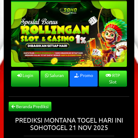
Login
Saluran
Promo
RTP
Slot
Beranda Prediksi
PREDIKSI MONTANA TOGEL HARI INI
SOHOTOGEL 21 NOV 2025