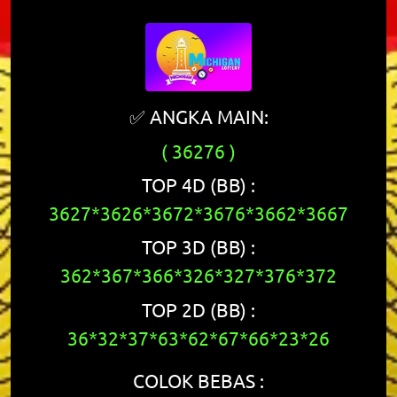
✅ ANGKA MAIN:
( 36276 )
TOP 4D (BB) :
3627*3626*3672*3676*3662*3667
TOP 3D (BB) :
362*367*366*326*327*376*372
TOP 2D (BB) :
36*32*37*63*62*67*66*23*26
COLOK BEBAS :