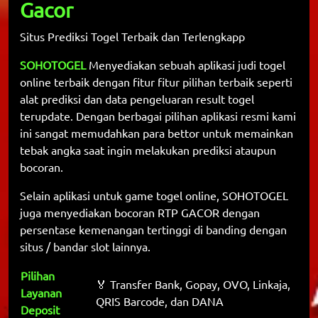
Gacor
Situs Prediksi Togel Terbaik dan Terlengkapp
SOHOTOGEL
Menyediakan sebuah aplikasi judi togel
online terbaik dengan fitur fitur pilihan terbaik seperti
alat prediksi dan data pengeluaran result togel
terupdate. Dengan berbagai pilihan aplikasi resmi kami
ini sangat memudahkan para bettor untuk memainkan
tebak angka saat ingin melakukan prediksi ataupun
bocoran.
Selain aplikasi untuk game togel online, SOHOTOGEL
juga menyediakan bocoran RTP GACOR dengan
persentase kemenangan tertinggi di banding dengan
situs / bandar slot lainnya.
Pilihan
🏅 Transfer Bank, Gopay, OVO, Linkaja,
Layanan
QRIS Barcode, dan DANA
Deposit