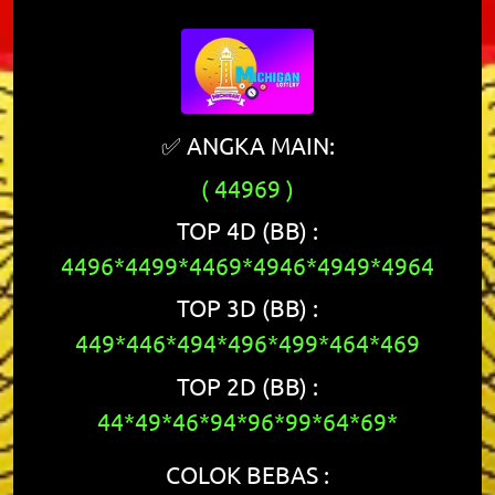
✅ ANGKA MAIN:
( 44969 )
TOP 4D (BB) :
4496*4499*4469*4946*4949*4964
TOP 3D (BB) :
449*446*494*496*499*464*469
TOP 2D (BB) :
44*49*46*94*96*99*64*69*
COLOK BEBAS :