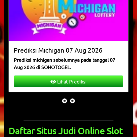
Prediksi
Michigan
07 Aug 2026
Prediksi michigan sebelumnya pada tanggal 07
Aug 2026 di SOHOTOGEL.
Lihat Prediksi
Daftar Situs Judi Online Slot