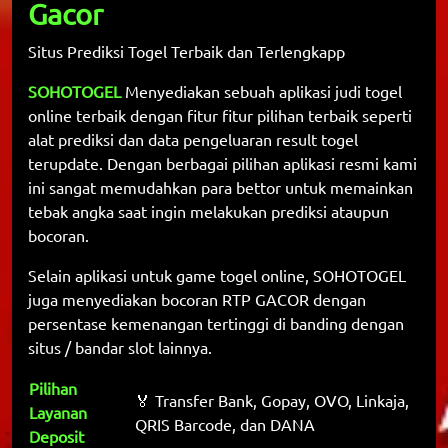
Gacor
Situs Prediksi Togel Terbaik dan Terlengkapp
SOHOTOGEL
Menyediakan sebuah aplikasi judi togel
online terbaik dengan fitur fitur pilihan terbaik seperti
alat prediksi dan data pengeluaran result togel
terupdate. Dengan berbagai pilihan aplikasi resmi kami
ini sangat memudahkan para bettor untuk memainkan
tebak angka saat ingin melakukan prediksi ataupun
bocoran.
Selain aplikasi untuk game togel online, SOHOTOGEL
juga menyediakan bocoran RTP GACOR dengan
persentase kemenangan tertinggi di banding dengan
situs / bandar slot lainnya.
Pilihan
🏅 Transfer Bank, Gopay, OVO, Linkaja,
Layanan
QRIS Barcode, dan DANA
Deposit