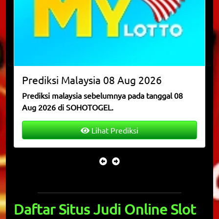
Prediksi
Malaysia
08 Aug 2026
Prediksi malaysia sebelumnya pada tanggal 08
Aug 2026 di SOHOTOGEL.
Lihat Prediksi
Daftar Situs Judi Online Slot