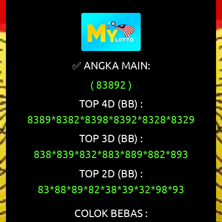
✅ ANGKA MAIN:
( 83892 )
TOP 4D (BB) :
8389*8382*8398*8392*8328*8329
TOP 3D (BB) :
838*839*832*883*889*882*893
TOP 2D (BB) :
83*88*89*82*38*39*32*98*93
COLOK BEBAS :