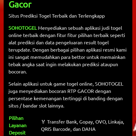
Gacor
Situs Prediksi Togel Terbaik dan Terlengkapp
SOHOTOGEL
Menyediakan sebuah aplikasi judi togel
online terbaik dengan fitur fitur pilihan terbaik seperti
alat prediksi dan data pengeluaran result togel
terupdate. Dengan berbagai pilihan aplikasi resmi kami
ini sangat memudahkan para bettor untuk memainkan
tebak angka saat ingin melakukan prediksi ataupun
bocoran.
Selain aplikasi untuk game togel online, SOHOTOGEL
juga menyediakan bocoran RTP GACOR dengan
persentase kemenangan tertinggi di banding dengan
situs / bandar slot lainnya.
Pilihan
🏅 Transfer Bank, Gopay, OVO, Linkaja,
Layanan
QRIS Barcode, dan DANA
Deposit