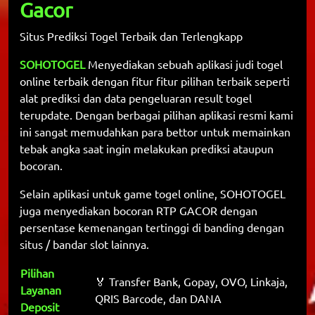
Gacor
Situs Prediksi Togel Terbaik dan Terlengkapp
SOHOTOGEL
Menyediakan sebuah aplikasi judi togel
online terbaik dengan fitur fitur pilihan terbaik seperti
alat prediksi dan data pengeluaran result togel
terupdate. Dengan berbagai pilihan aplikasi resmi kami
ini sangat memudahkan para bettor untuk memainkan
tebak angka saat ingin melakukan prediksi ataupun
bocoran.
Selain aplikasi untuk game togel online, SOHOTOGEL
juga menyediakan bocoran RTP GACOR dengan
persentase kemenangan tertinggi di banding dengan
situs / bandar slot lainnya.
Pilihan
🏅 Transfer Bank, Gopay, OVO, Linkaja,
Layanan
QRIS Barcode, dan DANA
Deposit