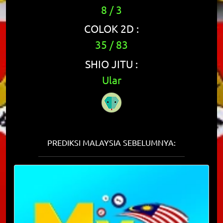
8 / 3
COLOK 2D :
35 / 83
SHIO JITU :
Ular
PREDIKSI MALAYSIA SEBELUMNYA: