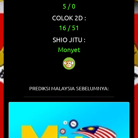
5 / 0
COLOK 2D :
16 / 51
SHIO JITU :
Monyet
PREDIKSI MALAYSIA SEBELUMNYA: