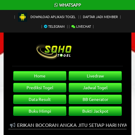
×
WHATSAPP
DOWNLOAD APLIKASI TOGEL
DAFTAR JADI MEMBER
TELEGRAM
LIVECHAT
Home
Livedraw
Prediksi Togel
Jadwal Togel
Data Result
BB Generator
Buku Mimpi
Bukti Jackpot
MEMBERIKAN BOCORAN ANGKA JITU SETIAP HARI NYA UN