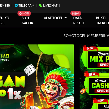
MEMBER
TELEGRAM
LIVECHAT
HOT!
NEW!
EDIKSI
SLOT
ALAT TOGEL
DATA
BUKTI
GEL
GACOR
RESULT
JACKPO
SOHOTOGEL MEMBERIKAN BO