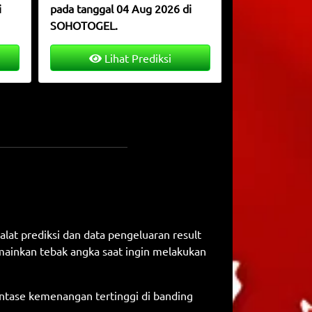
i
pada tanggal 04 Aug 2026 di
pada tanggal 
SOHOTOGEL.
SOHOTOGEL.
Lihat Prediksi
Liha
 alat prediksi dan data pengeluaran result
mainkan tebak angka saat ingin melakukan
tase kemenangan tertinggi di banding