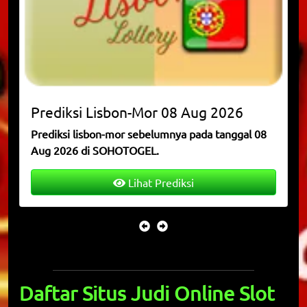
Prediksi
Lisbon-Mor
08 Aug 2026
Prediksi lisbon-mor sebelumnya pada tanggal 08
Aug 2026 di SOHOTOGEL.
Lihat Prediksi
Daftar Situs Judi Online Slot