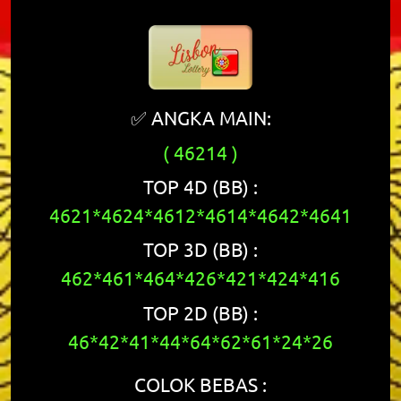
✅ ANGKA MAIN:
( 46214 )
TOP 4D (BB) :
4621*4624*4612*4614*4642*4641
TOP 3D (BB) :
462*461*464*426*421*424*416
TOP 2D (BB) :
46*42*41*44*64*62*61*24*26
COLOK BEBAS :