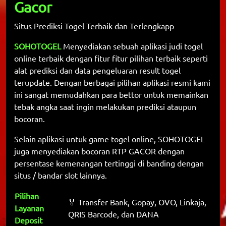
Gacor
Situs Prediksi Togel Terbaik dan Terlengkapp
SOHOTOGEL
Menyediakan sebuah aplikasi judi togel
online terbaik dengan fitur fitur pilihan terbaik seperti
alat prediksi dan data pengeluaran result togel
terupdate. Dengan berbagai pilihan aplikasi resmi kami
ini sangat memudahkan para bettor untuk memainkan
tebak angka saat ingin melakukan prediksi ataupun
bocoran.
Selain aplikasi untuk game togel online, SOHOTOGEL
juga menyediakan bocoran RTP GACOR dengan
persentase kemenangan tertinggi di banding dengan
situs / bandar slot lainnya.
Pilihan
🏅 Transfer Bank, Gopay, OVO, Linkaja,
Layanan
QRIS Barcode, dan DANA
Deposit