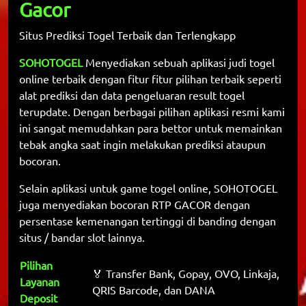
Gacor
Situs Prediksi Togel Terbaik dan Terlengkapp
SOHOTOGEL
Menyediakan sebuah aplikasi judi togel
online terbaik dengan fitur fitur pilihan terbaik seperti
alat prediksi dan data pengeluaran result togel
terupdate. Dengan berbagai pilihan aplikasi resmi kami
ini sangat memudahkan para bettor untuk memainkan
tebak angka saat ingin melakukan prediksi ataupun
bocoran.
Selain aplikasi untuk game togel online, SOHOTOGEL
juga menyediakan bocoran RTP GACOR dengan
persentase kemenangan tertinggi di banding dengan
situs / bandar slot lainnya.
Pilihan
🏅 Transfer Bank, Gopay, OVO, Linkaja,
Layanan
QRIS Barcode, dan DANA
Deposit