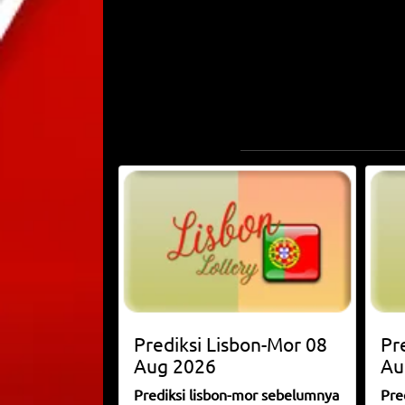
on-Mor
09
Prediksi
Lisbon-Mor
08
Pr
Aug 2026
Au
mor sebelumnya
Prediksi lisbon-mor sebelumnya
Pre