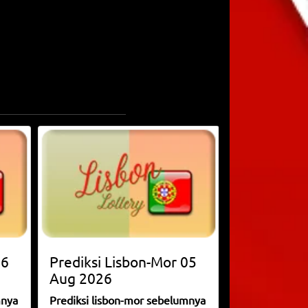
6
Prediksi
Lisbon-Mor
05
Prediksi
Li
Aug 2026
Aug 2026
mnya
Prediksi lisbon-mor sebelumnya
Prediksi lisb