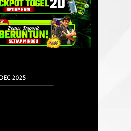
DEC 2025