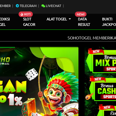
MEMBER
TELEGRAM
LIVECHAT
HOT!
NEW!
EDIKSI
SLOT
ALAT TOGEL
DATA
BUKTI
GEL
GACOR
RESULT
JACKPO
SOHOTOGEL MEMBERIKAN BO