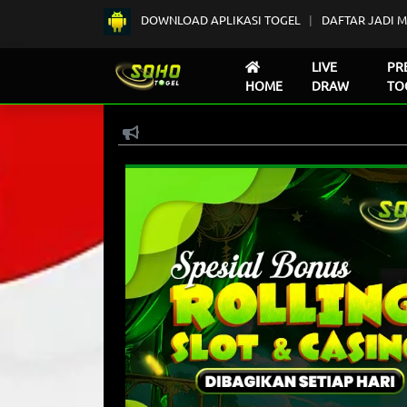
DOWNLOAD APLIKASI TOGEL
DAFTAR JADI 
LIVE
PR
HOME
DRAW
TO