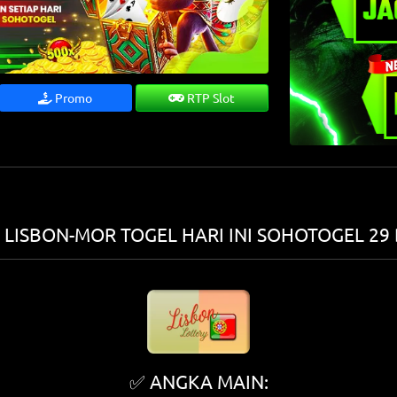
Promo
RTP Slot
I LISBON-MOR TOGEL HARI INI SOHOTOGEL 29 
✅ ANGKA MAIN: