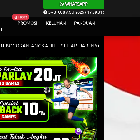
WHATSAPP
SABTU
, 8 AGU 2026
(
17
:
39
:
32
)
HOT!
PROMOSI
KELUHAN
PANDUAN
T
CORAN ANGKA JITU SETIAP HARI NYA UNTUK MEMBANTU 