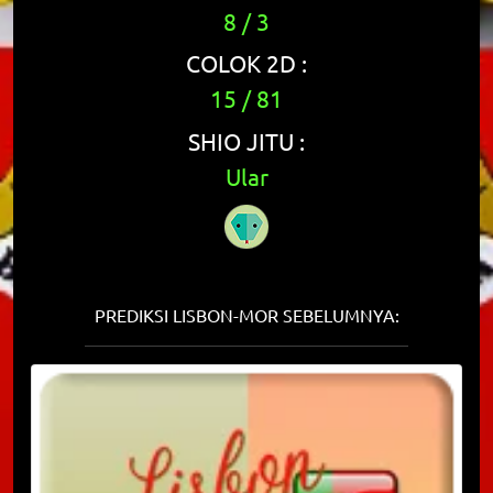
8 / 3
COLOK 2D :
15 / 81
SHIO JITU :
Ular
PREDIKSI LISBON-MOR SEBELUMNYA: