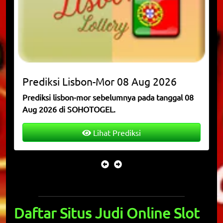
Prediksi
Lisbon-Mor
08 Aug 2026
Prediksi lisbon-mor sebelumnya pada tanggal 08
Aug 2026 di SOHOTOGEL.
Lihat Prediksi
Daftar Situs Judi Online Slot