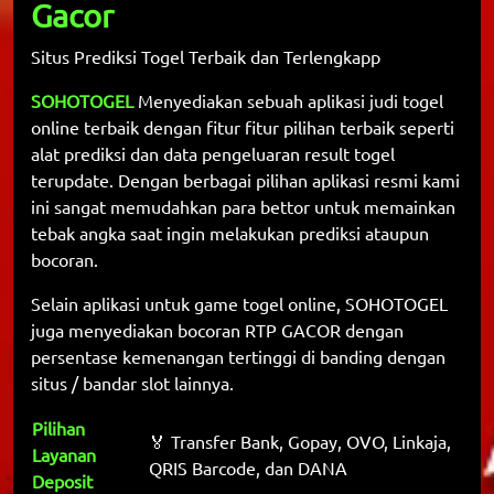
Gacor
Situs Prediksi Togel Terbaik dan Terlengkapp
SOHOTOGEL
Menyediakan sebuah aplikasi judi togel
online terbaik dengan fitur fitur pilihan terbaik seperti
alat prediksi dan data pengeluaran result togel
terupdate. Dengan berbagai pilihan aplikasi resmi kami
ini sangat memudahkan para bettor untuk memainkan
tebak angka saat ingin melakukan prediksi ataupun
bocoran.
Selain aplikasi untuk game togel online, SOHOTOGEL
juga menyediakan bocoran RTP GACOR dengan
persentase kemenangan tertinggi di banding dengan
situs / bandar slot lainnya.
Pilihan
🏅 Transfer Bank, Gopay, OVO, Linkaja,
Layanan
QRIS Barcode, dan DANA
Deposit