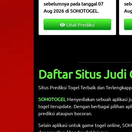
tanggal 08
sebelumnya pada tanggal 07
seb
HOTOGEL.
Aug 2026 di SOHOTOGEL.
Aug
rediksi
Lihat Prediksi
Daftar Situs Judi
Situs Prediksi Togel Terbaik dan Terlengkapp
SOHOTOGEL
Menyediakan sebuah aplikasi judi
togel terupdate. Dengan berbagai pilihan a
prediksi ataupun bocoran.
Selain aplikasi untuk game togel online, 