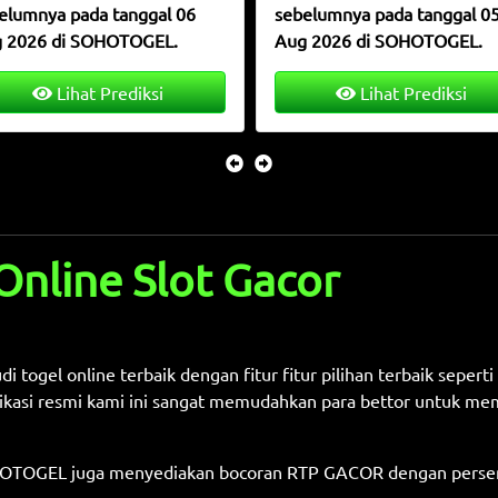
elumnya pada tanggal 06
sebelumnya pada tanggal 0
 2026 di SOHOTOGEL.
Aug 2026 di SOHOTOGEL.
Lihat Prediksi
Lihat Prediksi
 Online Slot Gacor
 togel online terbaik dengan fitur fitur pilihan terbaik seperti
plikasi resmi kami ini sangat memudahkan para bettor untuk me
SOHOTOGEL juga menyediakan bocoran RTP GACOR dengan persen