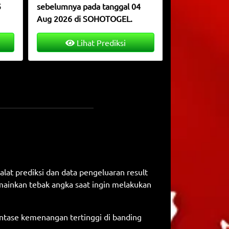
5
sebelumnya pada tanggal 04
sebelumnya pa
Aug 2026 di SOHOTOGEL.
Aug 2026 di 
Lihat Prediksi
Liha
 alat prediksi dan data pengeluaran result
mainkan tebak angka saat ingin melakukan
tase kemenangan tertinggi di banding