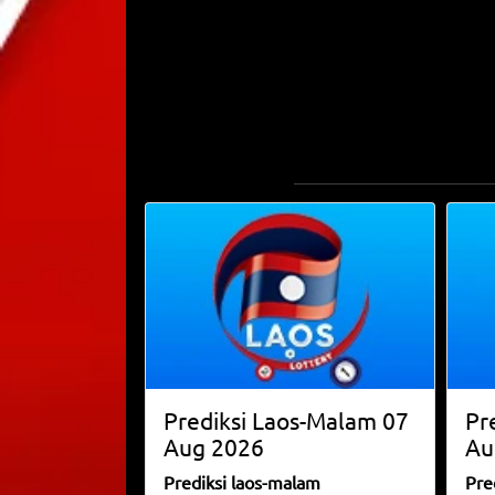
-Malam
08
Prediksi
Laos-Malam
07
Pr
Aug 2026
Au
lam
Prediksi laos-malam
Pre