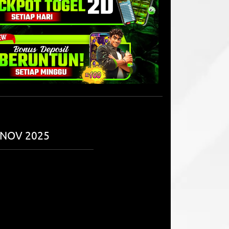
 NOV 2025