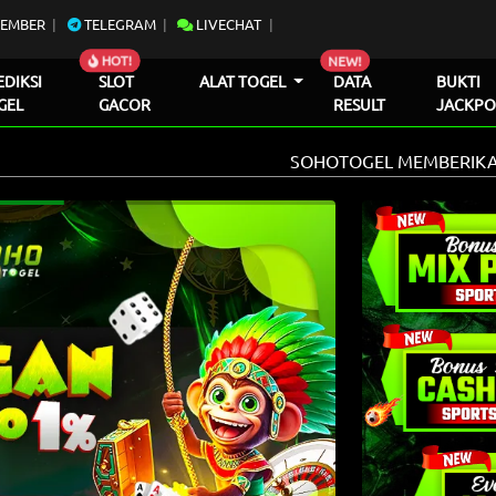
MEMBER
TELEGRAM
LIVECHAT
HOT!
NEW!
EDIKSI
SLOT
ALAT TOGEL
DATA
BUKTI
GEL
GACOR
RESULT
JACKPO
SOHOTOGEL MEMBERIKAN B