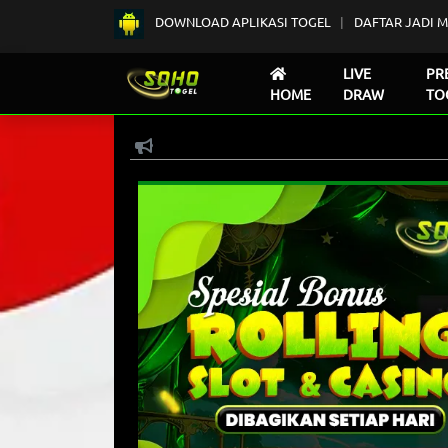
DOWNLOAD APLIKASI TOGEL
DAFTAR JADI 
LIVE
PR
HOME
DRAW
TO