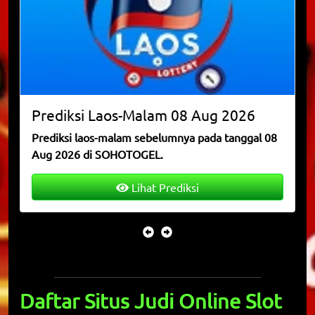
Prediksi
Laos-Malam
08 Aug 2026
Prediksi laos-malam sebelumnya pada tanggal 08
Aug 2026 di SOHOTOGEL.
Lihat Prediksi
Daftar Situs Judi Online Slot