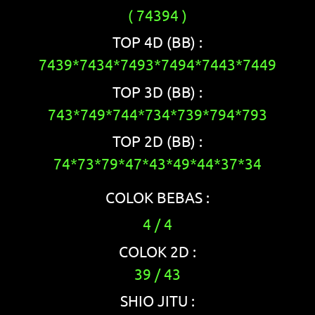
( 74394 )
TOP 4D (BB) :
7439*7434*7493*7494*7443*7449
TOP 3D (BB) :
743*749*744*734*739*794*793
TOP 2D (BB) :
74*73*79*47*43*49*44*37*34
COLOK BEBAS :
4 / 4
COLOK 2D :
39 / 43
SHIO JITU :