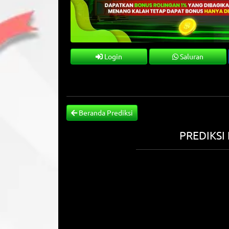
Login
Saluran
Beranda Prediksi
PREDIKSI