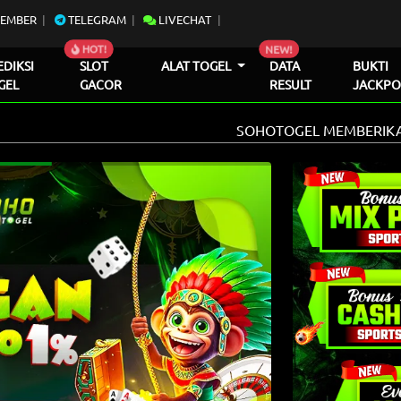
MEMBER
TELEGRAM
LIVECHAT
HOT!
NEW!
EDIKSI
SLOT
ALAT TOGEL
DATA
BUKTI
GEL
GACOR
RESULT
JACKPO
SOHOTOGEL MEMBERIKAN B