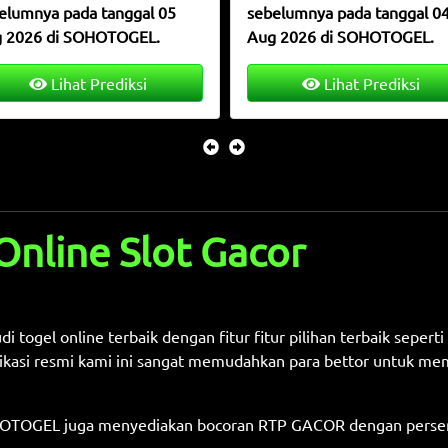
elumnya pada tanggal 05
sebelumnya pada tanggal 0
 2026 di SOHOTOGEL.
Aug 2026 di SOHOTOGEL.
Lihat Prediksi
Lihat Prediksi
 Online Slot Gacor
 togel online terbaik dengan fitur fitur pilihan terbaik seperti
plikasi resmi kami ini sangat memudahkan para bettor untuk me
SOHOTOGEL juga menyediakan bocoran RTP GACOR dengan persen