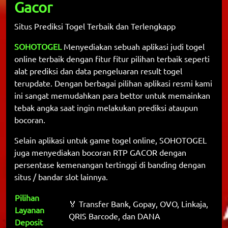
Gacor
Situs Prediksi Togel Terbaik dan Terlengkapp
SOHOTOGEL
Menyediakan sebuah aplikasi judi togel
online terbaik dengan fitur fitur pilihan terbaik seperti
alat prediksi dan data pengeluaran result togel
terupdate. Dengan berbagai pilihan aplikasi resmi kami
ini sangat memudahkan para bettor untuk memainkan
tebak angka saat ingin melakukan prediksi ataupun
bocoran.
Selain aplikasi untuk game togel online, SOHOTOGEL
juga menyediakan bocoran RTP GACOR dengan
persentase kemenangan tertinggi di banding dengan
situs / bandar slot lainnya.
Pilihan
🏅 Transfer Bank, Gopay, OVO, Linkaja,
Layanan
QRIS Barcode, dan DANA
Deposit