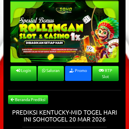
Login
Saluran
Promo
RTP
Slot
Beranda Prediksi
PREDIKSI KENTUCKY-MID TOGEL HARI
INI SOHOTOGEL 20 MAR 2026