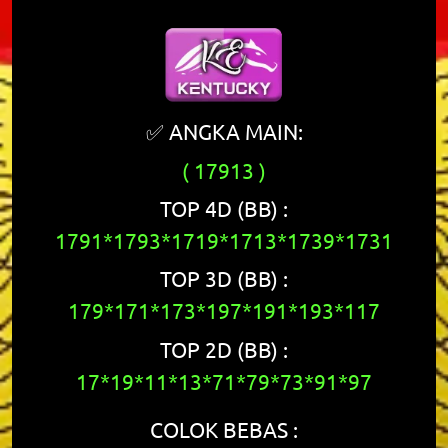
✅ ANGKA MAIN:
( 17913 )
TOP 4D (BB) :
1791*1793*1719*1713*1739*1731
TOP 3D (BB) :
179*171*173*197*191*193*117
TOP 2D (BB) :
17*19*11*13*71*79*73*91*97
COLOK BEBAS :