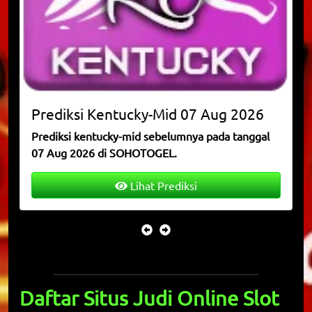
Prediksi
Kentucky-Mid
07 Aug 2026
Prediksi kentucky-mid sebelumnya pada tanggal
07 Aug 2026 di SOHOTOGEL.
Lihat Prediksi
Daftar Situs Judi Online Slot