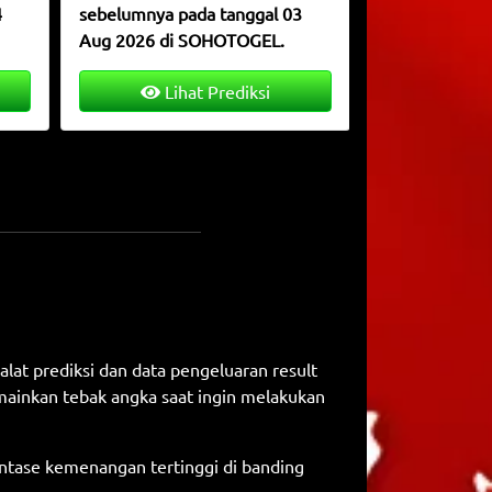
4
sebelumnya pada tanggal 03
sebelumnya pa
Aug 2026 di SOHOTOGEL.
Aug 2026 di 
Lihat Prediksi
Liha
 alat prediksi dan data pengeluaran result
mainkan tebak angka saat ingin melakukan
tase kemenangan tertinggi di banding