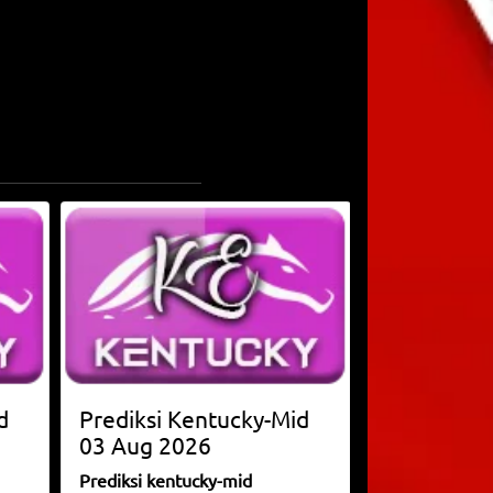
d
Prediksi
Kentucky-Mid
Prediksi
Ke
03 Aug 2026
02 Aug 20
Prediksi kentucky-mid
Prediksi kent