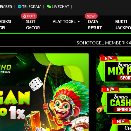
MEMBER
TELEGRAM
LIVECHAT
HOT!
NEW!
EDIKSI
SLOT
ALAT TOGEL
DATA
BUKTI
GEL
GACOR
RESULT
JACKPO
SOHOTOGEL MEMBERIKAN B