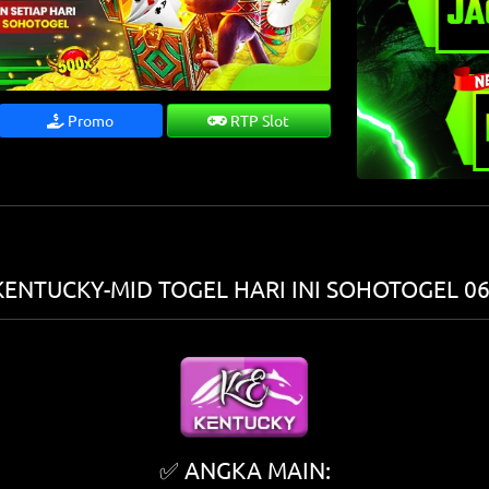
Promo
RTP Slot
KENTUCKY-MID TOGEL HARI INI SOHOTOGEL 0
✅ ANGKA MAIN: