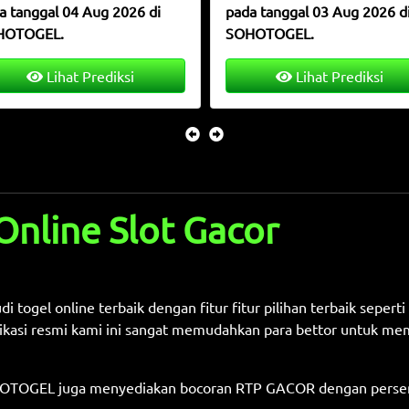
a tanggal 04 Aug 2026 di
pada tanggal 03 Aug 2026 d
HOTOGEL.
SOHOTOGEL.
Lihat Prediksi
Lihat Prediksi
 Online Slot Gacor
 togel online terbaik dengan fitur fitur pilihan terbaik seperti
plikasi resmi kami ini sangat memudahkan para bettor untuk me
SOHOTOGEL juga menyediakan bocoran RTP GACOR dengan persen