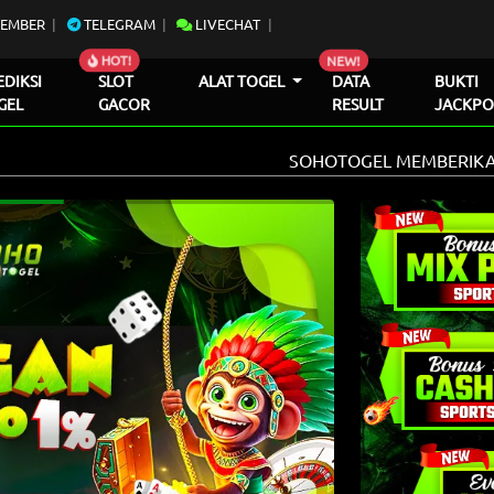
MEMBER
TELEGRAM
LIVECHAT
HOT!
NEW!
EDIKSI
SLOT
ALAT TOGEL
DATA
BUKTI
GEL
GACOR
RESULT
JACKPO
SOHOTOGEL MEMBERIKAN B