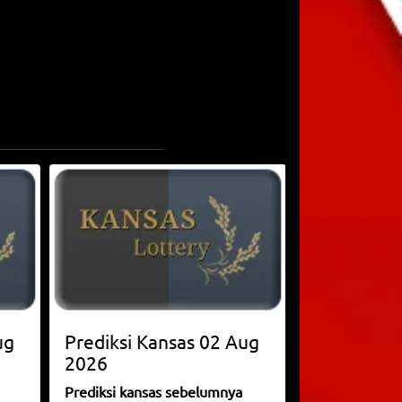
ug
Prediksi
Kansas
02 Aug
Prediksi
Ka
2026
2026
Prediksi kansas sebelumnya
Prediksi kans