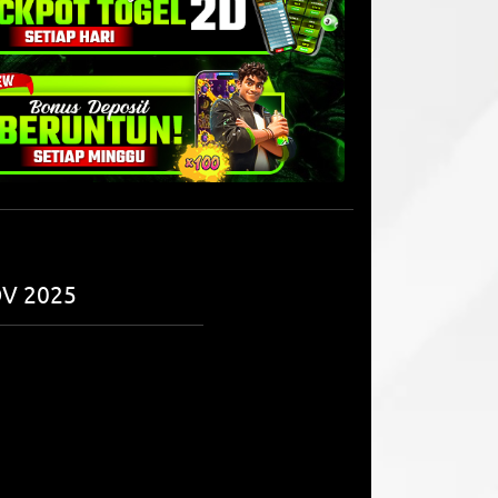
OV 2025