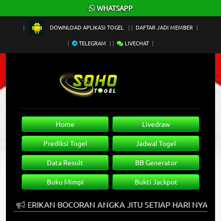
×
WHATSAPP
DOWNLOAD APLIKASI TOGEL
DAFTAR JADI MEMBER
TELEGRAM
LIVECHAT
Home
Livedraw
Prediksi Togel
Jadwal Togel
Data Result
BB Generator
Buku Mimpi
Bukti Jackpot
MEMBERIKAN BOCORAN ANGKA JITU SETIAP HARI NYA UNT