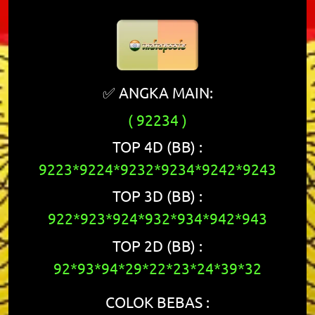
✅ ANGKA MAIN:
( 92234 )
TOP 4D (BB) :
9223*9224*9232*9234*9242*9243
TOP 3D (BB) :
922*923*924*932*934*942*943
TOP 2D (BB) :
92*93*94*29*22*23*24*39*32
COLOK BEBAS :