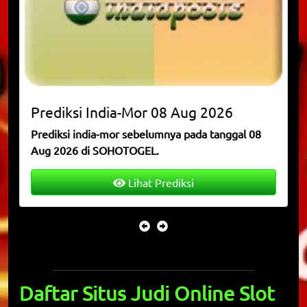
Prediksi
India-Mor
08 Aug 2026
Prediksi india-mor sebelumnya pada tanggal 08
Aug 2026 di SOHOTOGEL.
Lihat Prediksi
Daftar Situs Judi Online Slot