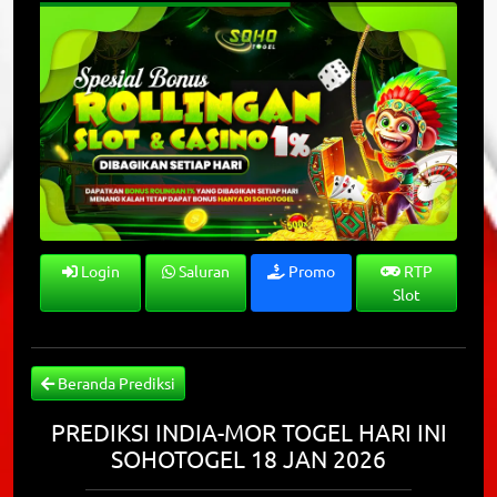
Login
Saluran
Promo
RTP
Slot
Beranda Prediksi
PREDIKSI INDIA-MOR TOGEL HARI INI
SOHOTOGEL 18 JAN 2026