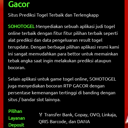
Gacor
Situs Prediksi Togel Terbaik dan Terlengkapp
SOHOTOGEL
Menyediakan sebuah aplikasi judi togel
online terbaik dengan fitur fitur pilihan terbaik seperti
alat prediksi dan data pengeluaran result togel
terupdate. Dengan berbagai pilihan aplikasi resmi kami
ini sangat memudahkan para bettor untuk memainkan
tebak angka saat ingin melakukan prediksi ataupun
bocoran.
Selain aplikasi untuk game togel online, SOHOTOGEL
juga menyediakan bocoran RTP GACOR dengan
persentase kemenangan tertinggi di banding dengan
situs / bandar slot lainnya.
Pilihan
🏅 Transfer Bank, Gopay, OVO, Linkaja,
Layanan
QRIS Barcode, dan DANA
Deposit