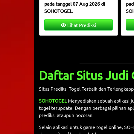
Aug 2026 di
pada tanggal 07 Aug 2026 di
pad
SOHOTOGEL.
SO
rediksi
Lihat Prediksi
Daftar Situs Judi
Situs Prediksi Togel Terbaik dan Terlengkapp
SOHOTOGEL
Menyediakan sebuah aplikasi judi
togel terupdate. Dengan berbagai pilihan a
prediksi ataupun bocoran.
Selain aplikasi untuk game togel online, 