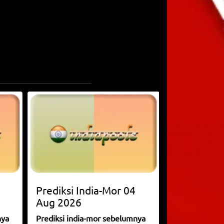
Prediksi
India-Mor
04
Prediksi
In
Aug 2026
Aug 2026
nya
Prediksi india-mor sebelumnya
Prediksi indi