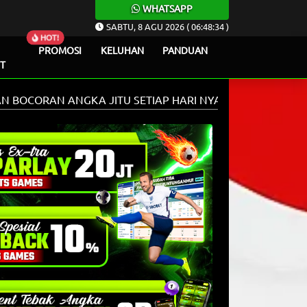
WHATSAPP
SABTU
, 8 AGU 2026
(
06
:
48
:
35
)
HOT!
PROMOSI
KELUHAN
PANDUAN
T
OCORAN ANGKA JITU SETIAP HARI NYA UNTUK MEMBANTU 