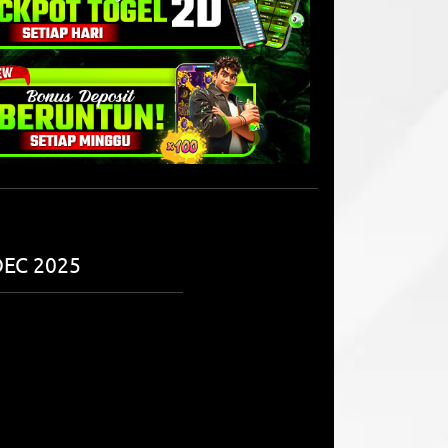
DEC 2025