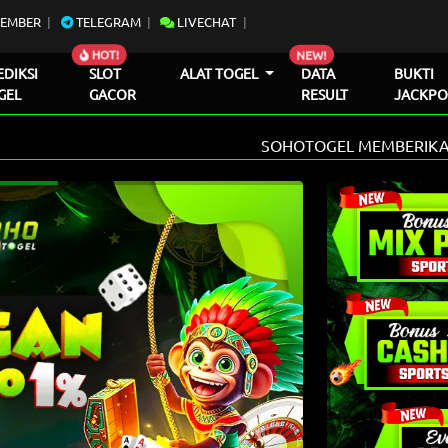
MEMBER
TELEGRAM
LIVECHAT
HOT!
NEW!
EDIKSI
SLOT
ALAT TOGEL
DATA
BUKTI
GEL
GACOR
RESULT
JACKPO
SOHOTOGEL MEMBERIKAN B