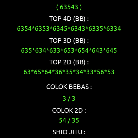
( 63543 )
TOP 4D (BB) :
6354*6353*6345*6343*6335*6334
TOP 3D (BB) :
635*634*633*653*654*643*645
TOP 2D (BB) :
63*65*64*36*35*34*33*56*53
COLOK BEBAS :
3 / 3
COLOK 2D :
54 / 35
SHIO JITU :