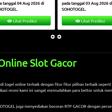
a tanggal 04 Aug 2026 di
pada tanggal 03 Aug 2026 d
HOTOGEL.
SOHOTOGEL.
Lihat Prediksi
Lihat Prediksi
 Online Slot Gacor
 togel online terbaik dengan fitur fitur pilihan terbaik seperti
plikasi resmi kami ini sangat memudahkan para bettor untuk me
SOHOTOGEL juga menyediakan bocoran RTP GACOR dengan persen