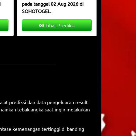
i
pada tanggal 02 Aug 2026 di
pada tanggal 
SOHOTOGEL.
SOHOTOGEL.
Lihat Prediksi
Liha
 alat prediksi dan data pengeluaran result
mainkan tebak angka saat ingin melakukan
tase kemenangan tertinggi di banding