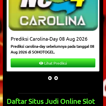
Prediksi
Carolina-Day
08 Aug 2026
Prediksi carolina-day sebelumnya pada tanggal 08
Aug 2026 di SOHOTOGEL.
Lihat Prediksi
Daftar Situs Judi Online Slot