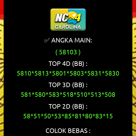
✅ ANGKA MAIN:
( 58103 )
TOP 4D (BB) :
5810*5813*5801*5803*5831*5830
TOP 3D (BB) :
581*580*583*518*510*513*508
TOP 2D (BB) :
58*51*50*53*85*81*80*83*15
COLOK BEBAS :