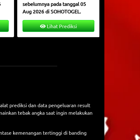
6
sebelumnya pada tanggal 05
sebelumnya pa
Aug 2026 di SOHOTOGEL.
Aug 2026 di 
Lihat Prediksi
Liha
 alat prediksi dan data pengeluaran result
mainkan tebak angka saat ingin melakukan
tase kemenangan tertinggi di banding