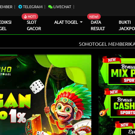
MEMBER
TELEGRAM
LIVECHAT
HOT!
NEW!
EDIKSI
SLOT
ALAT TOGEL
DATA
BUKTI
GEL
GACOR
RESULT
JACKPO
SOHOTOGEL MEMBERIKAN B