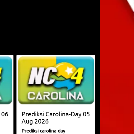
06
Prediksi
Carolina-Day
05
Prediksi
Ca
Aug 2026
Aug 2026
Prediksi carolina-day
Prediksi carol