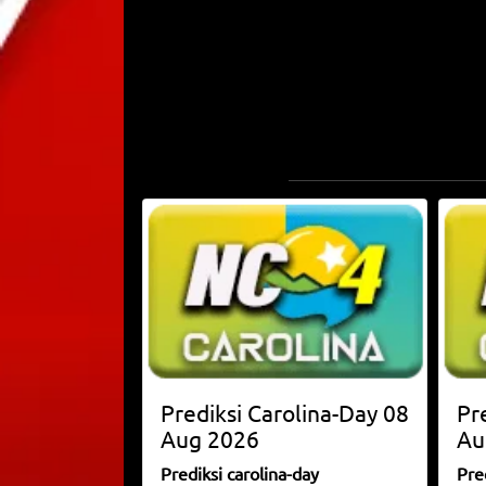
lina-Day
09
Prediksi
Carolina-Day
08
Pr
Aug 2026
Au
day
Prediksi carolina-day
Pre