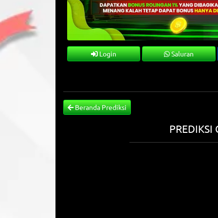
Login
Saluran
Beranda Prediksi
PREDIKSI