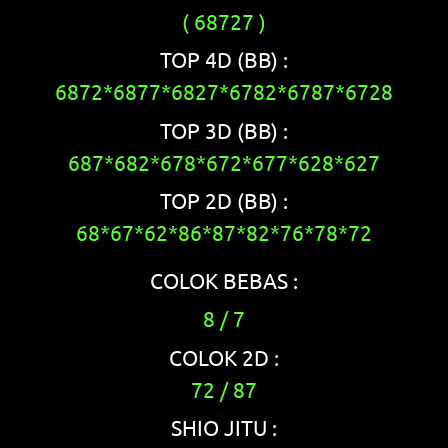
( 68727 )
TOP 4D (BB) :
6872*6877*6827*6782*6787*6728
TOP 3D (BB) :
687*682*678*672*677*628*627
TOP 2D (BB) :
68*67*62*86*87*82*76*78*72
COLOK BEBAS :
8 / 7
COLOK 2D :
72 / 87
SHIO JITU :