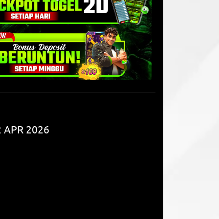
 APR 2026