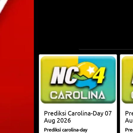
lina-Day
08
Prediksi
Carolina-Day
07
Pr
Aug 2026
Au
day
Prediksi carolina-day
Pre