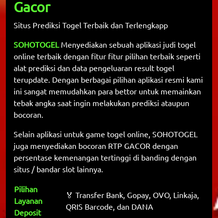
Gacor
Situs Prediksi Togel Terbaik dan Terlengkapp
SOHOTOGEL
Menyediakan sebuah aplikasi judi togel
online terbaik dengan fitur fitur pilihan terbaik seperti
alat prediksi dan data pengeluaran result togel
terupdate. Dengan berbagai pilihan aplikasi resmi kami
ini sangat memudahkan para bettor untuk memainkan
tebak angka saat ingin melakukan prediksi ataupun
bocoran.
Selain aplikasi untuk game togel online, SOHOTOGEL
juga menyediakan bocoran RTP GACOR dengan
persentase kemenangan tertinggi di banding dengan
situs / bandar slot lainnya.
Pilihan
🏅 Transfer Bank, Gopay, OVO, Linkaja,
Layanan
QRIS Barcode, dan DANA
Deposit