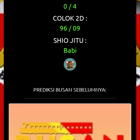
0 / 4
COLOK 2D :
96 / 09
SHIO JITU :
Babi
PREDIKSI BUSAN SEBELUMNYA: