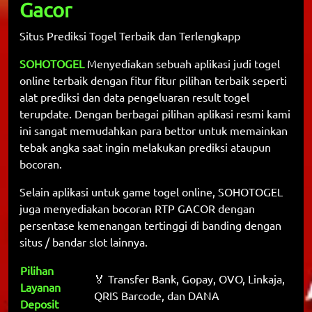
Gacor
Situs Prediksi Togel Terbaik dan Terlengkapp
SOHOTOGEL
Menyediakan sebuah aplikasi judi togel
online terbaik dengan fitur fitur pilihan terbaik seperti
alat prediksi dan data pengeluaran result togel
terupdate. Dengan berbagai pilihan aplikasi resmi kami
ini sangat memudahkan para bettor untuk memainkan
tebak angka saat ingin melakukan prediksi ataupun
bocoran.
Selain aplikasi untuk game togel online, SOHOTOGEL
juga menyediakan bocoran RTP GACOR dengan
persentase kemenangan tertinggi di banding dengan
situs / bandar slot lainnya.
Pilihan
🏅 Transfer Bank, Gopay, OVO, Linkaja,
Layanan
QRIS Barcode, dan DANA
Deposit