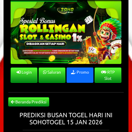
Login
Saluran
Promo
RTP
Slot
Beranda Prediksi
PREDIKSI BUSAN TOGEL HARI INI
SOHOTOGEL 15 JAN 2026