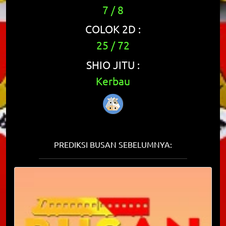
7 / 8
COLOK 2D :
25 / 72
SHIO JITU :
Kerbau
PREDIKSI BUSAN SEBELUMNYA: