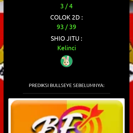
3 / 4
COLOK 2D :
93 / 39
SHIO JITU :
Kelinci
PREDIKSI BULLSEYE SEBELUMNYA: