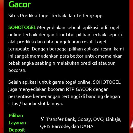
Gacor
Situs Prediksi Togel Terbaik dan Terlengkapp
SOHOTOGEL
Menyediakan sebuah aplikasi judi togel
online terbaik dengan fitur fitur pilihan terbaik seperti
alat prediksi dan data pengeluaran result togel
terupdate. Dengan berbagai pilihan aplikasi resmi kami
ini sangat memudahkan para bettor untuk memainkan
tebak angka saat ingin melakukan prediksi ataupun
bocoran.
Selain aplikasi untuk game togel online, SOHOTOGEL
juga menyediakan bocoran RTP GACOR dengan
persentase kemenangan tertinggi di banding dengan
situs / bandar slot lainnya.
Pilihan
🏅 Transfer Bank, Gopay, OVO, Linkaja,
Layanan
QRIS Barcode, dan DANA
Deposit