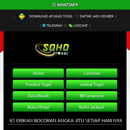
×
WHATSAPP
DOWNLOAD APLIKASI TOGEL
DAFTAR JADI MEMBER
TELEGRAM
LIVECHAT
Home
Livedraw
Prediksi Togel
Jadwal Togel
Data Result
BB Generator
Buku Mimpi
Bukti Jackpot
MEMBERIKAN BOCORAN ANGKA JITU SETIAP HARI NYA UNT