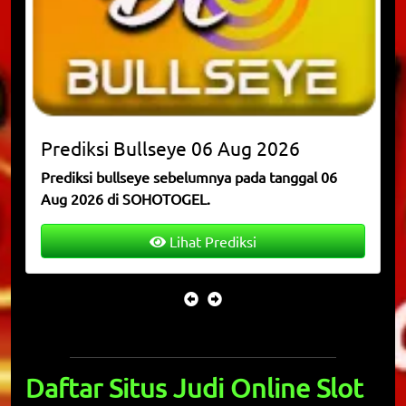
Prediksi
Bullseye
06 Aug 2026
Prediksi bullseye sebelumnya pada tanggal 06
Aug 2026 di SOHOTOGEL.
Lihat Prediksi
Daftar Situs Judi Online Slot