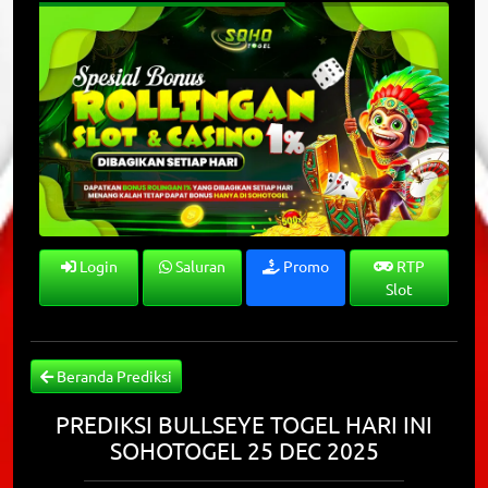
Login
Saluran
Promo
RTP
Slot
Beranda Prediksi
PREDIKSI BULLSEYE TOGEL HARI INI
SOHOTOGEL 25 DEC 2025