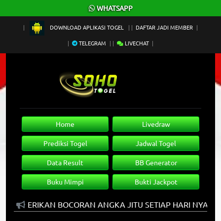
×
WHATSAPP
DOWNLOAD APLIKASI TOGEL
DAFTAR JADI MEMBER
TELEGRAM
LIVECHAT
Home
Livedraw
Prediksi Togel
Jadwal Togel
Data Result
BB Generator
Buku Mimpi
Bukti Jackpot
MEMBERIKAN BOCORAN ANGKA JITU SETIAP HARI NYA UNT