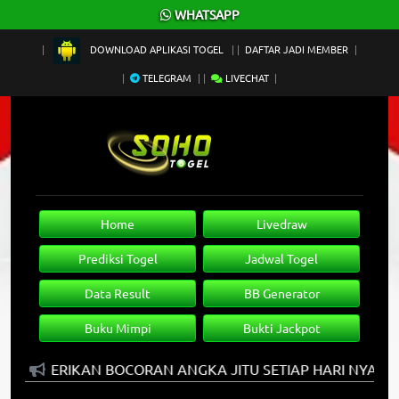
×
WHATSAPP
DOWNLOAD APLIKASI TOGEL
DAFTAR JADI MEMBER
TELEGRAM
LIVECHAT
Home
Livedraw
Prediksi Togel
Jadwal Togel
Data Result
BB Generator
Buku Mimpi
Bukti Jackpot
MEMBERIKAN BOCORAN ANGKA JITU SETIAP HARI NYA UN