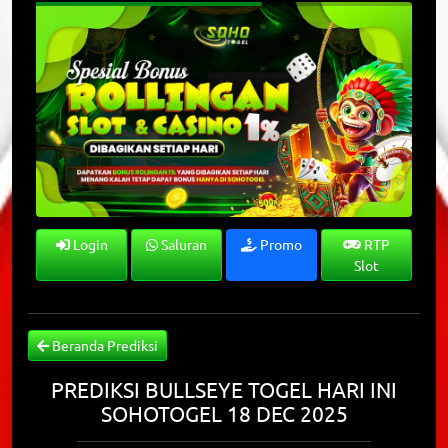
Login
Saluran
Promo
RTP
Slot
Beranda Prediksi
PREDIKSI BULLSEYE TOGEL HARI INI
SOHOTOGEL 18 DEC 2025