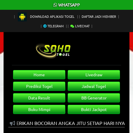
×
WHATSAPP
DOWNLOAD APLIKASI TOGEL
DAFTAR JADI MEMBER
TELEGRAM
LIVECHAT
Home
Livedraw
Prediksi Togel
Jadwal Togel
Data Result
BB Generator
Buku Mimpi
Bukti Jackpot
MEMBERIKAN BOCORAN ANGKA JITU SETIAP HARI NYA UNT