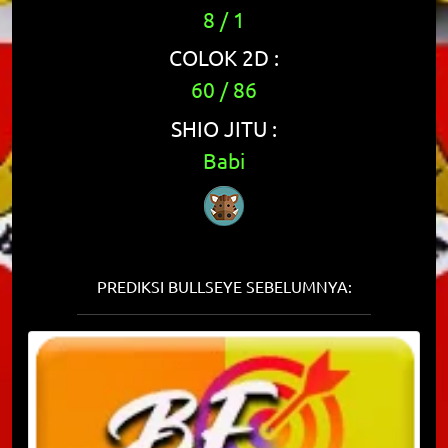
8 / 1
COLOK 2D :
60 / 86
SHIO JITU :
Babi
PREDIKSI BULLSEYE SEBELUMNYA: