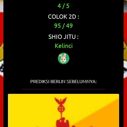
4 / 5
COLOK 2D :
95 / 49
SHIO JITU :
Kelinci
PREDIKSI BERLIN SEBELUMNYA: