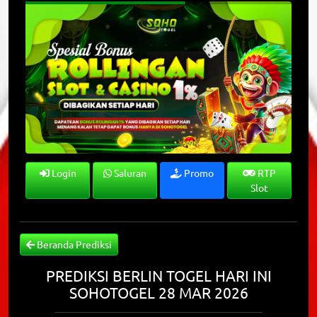
Login
Saluran
Promo
RTP
Slot
Beranda Prediksi
PREDIKSI BERLIN TOGEL HARI INI
SOHOTOGEL 28 MAR 2026