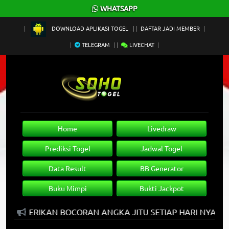
×
WHATSAPP
DOWNLOAD APLIKASI TOGEL
DAFTAR JADI MEMBER
TELEGRAM
LIVECHAT
Home
Livedraw
Prediksi Togel
Jadwal Togel
Data Result
BB Generator
Buku Mimpi
Bukti Jackpot
MEMBERIKAN BOCORAN ANGKA JITU SETIAP HARI NYA UN