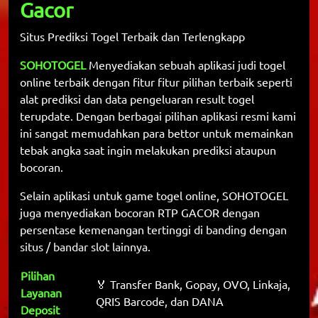
Gacor
Situs Prediksi Togel Terbaik dan Terlengkapp
SOHOTOGEL
Menyediakan sebuah aplikasi judi togel
online terbaik dengan fitur fitur pilihan terbaik seperti
alat prediksi dan data pengeluaran result togel
terupdate. Dengan berbagai pilihan aplikasi resmi kami
ini sangat memudahkan para bettor untuk memainkan
tebak angka saat ingin melakukan prediksi ataupun
bocoran.
Selain aplikasi untuk game togel online, SOHOTOGEL
juga menyediakan bocoran RTP GACOR dengan
persentase kemenangan tertinggi di banding dengan
situs / bandar slot lainnya.
Pilihan
🏅 Transfer Bank, Gopay, OVO, Linkaja,
Layanan
QRIS Barcode, dan DANA
Deposit