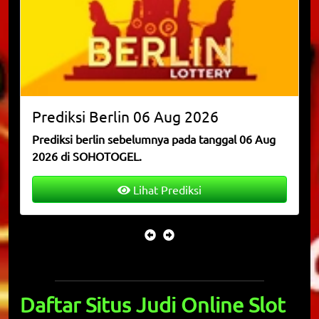
Prediksi
Berlin
06 Aug 2026
Prediksi berlin sebelumnya pada tanggal 06 Aug
2026 di SOHOTOGEL.
Lihat Prediksi
Daftar Situs Judi Online Slot