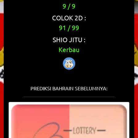
9 / 9
COLOK 2D :
91 / 99
SHIO JITU :
Kerbau
PREDIKSI BAHRAIN SEBELUMNYA: