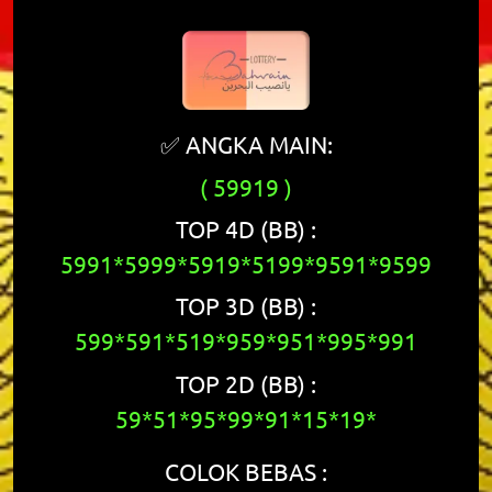
✅ ANGKA MAIN:
( 59919 )
TOP 4D (BB) :
5991*5999*5919*5199*9591*9599
TOP 3D (BB) :
599*591*519*959*951*995*991
TOP 2D (BB) :
59*51*95*99*91*15*19*
COLOK BEBAS :