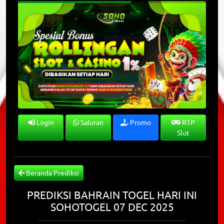
Login
Saluran
Promo
RTP
Slot
Beranda Prediksi
PREDIKSI BAHRAIN TOGEL HARI INI
SOHOTOGEL 07 DEC 2025