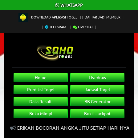
×
WHATSAPP
DOWNLOAD APLIKASI TOGEL
DAFTAR JADI MEMBER
TELEGRAM
LIVECHAT
Home
Livedraw
Prediksi Togel
Jadwal Togel
Data Result
BB Generator
Buku Mimpi
Bukti Jackpot
MEMBERIKAN BOCORAN ANGKA JITU SETIAP HARI NYA UNT