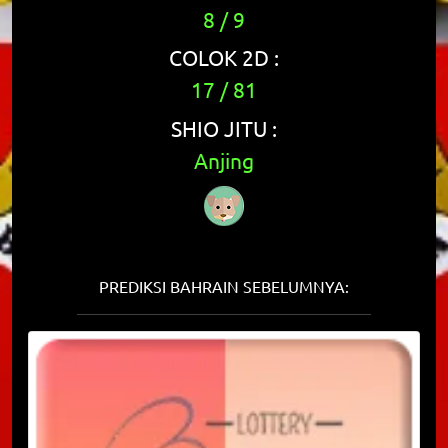
8 / 9
COLOK 2D :
17 / 81
SHIO JITU :
Anjing
PREDIKSI BAHRAIN SEBELUMNYA: