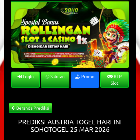
Login
Saluran
Promo
RTP
Slot
Beranda Prediksi
PREDIKSI AUSTRIA TOGEL HARI INI
SOHOTOGEL 25 MAR 2026