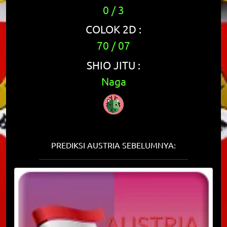
0 / 3
COLOK 2D :
70 / 07
SHIO JITU :
Naga
PREDIKSI AUSTRIA SEBELUMNYA: