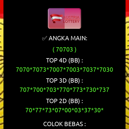
✅ ANGKA MAIN:
( 70703 )
TOP 4D (BB) :
7070*7073*7007*7003*7037*7030
TOP 3D (BB) :
707*700*703*770*773*730*737
TOP 2D (BB) :
70*77*73*07*00*03*37*30*
COLOK BEBAS :