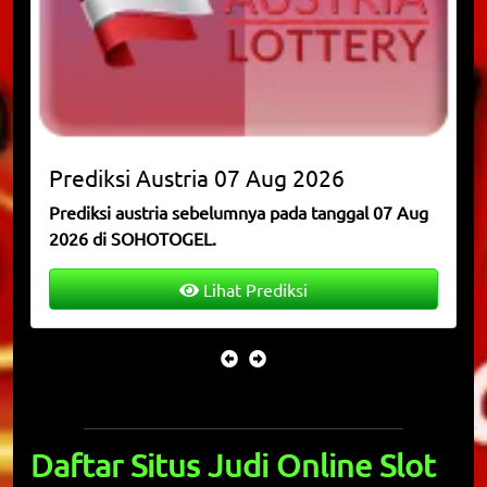
Prediksi
Austria
07 Aug 2026
Prediksi austria sebelumnya pada tanggal 07 Aug
2026 di SOHOTOGEL.
Lihat Prediksi
Daftar Situs Judi Online Slot