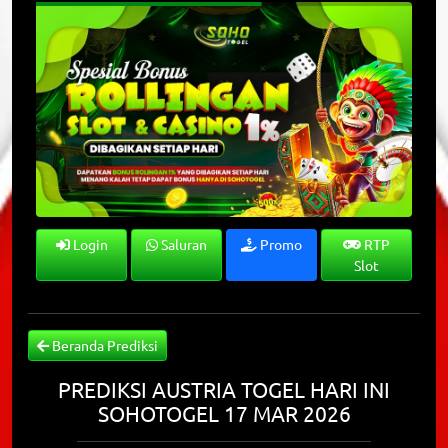
Login
Saluran
Promo
RTP
Slot
Beranda Prediksi
PREDIKSI AUSTRIA TOGEL HARI INI
SOHOTOGEL 17 MAR 2026