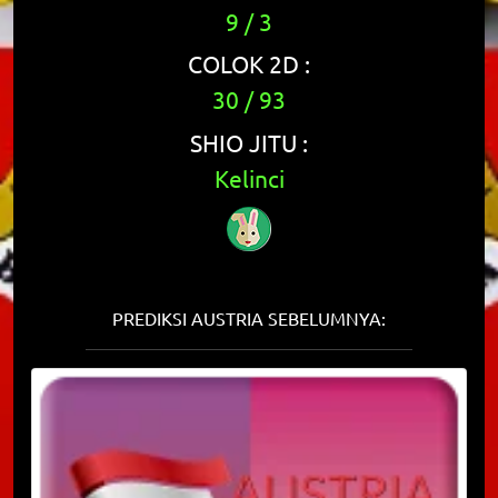
9 / 3
COLOK 2D :
30 / 93
SHIO JITU :
Kelinci
PREDIKSI AUSTRIA SEBELUMNYA: