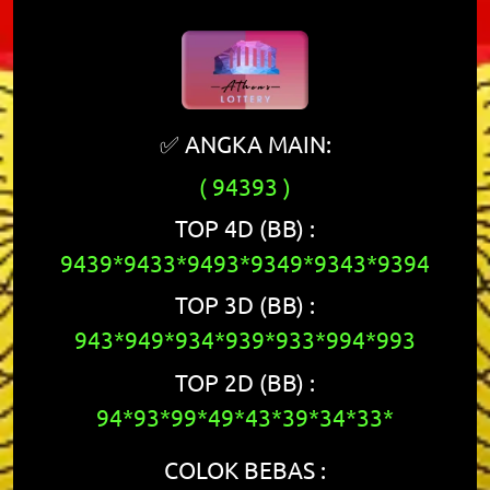
✅ ANGKA MAIN:
( 94393 )
TOP 4D (BB) :
9439*9433*9493*9349*9343*9394
TOP 3D (BB) :
943*949*934*939*933*994*993
TOP 2D (BB) :
94*93*99*49*43*39*34*33*
COLOK BEBAS :