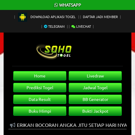
×
WHATSAPP
DOWNLOAD APLIKASI TOGEL
DAFTAR JADI MEMBER
TELEGRAM
LIVECHAT
Home
Livedraw
Prediksi Togel
Jadwal Togel
Data Result
BB Generator
Buku Mimpi
Bukti Jackpot
MEMBERIKAN BOCORAN ANGKA JITU SETIAP HARI NYA UNT