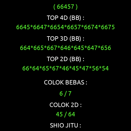
( 66457 )
TOP 4D (BB) :
6645*6647*6654*6657*6674*6675
TOP 3D (BB) :
664*665*667*646*645*647*656
TOP 2D (BB) :
66*64*65*67*46*45*47*56*54
COLOK BEBAS :
6 / 7
COLOK 2D :
45 / 64
SHIO JITU :