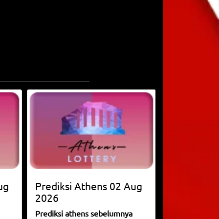
ug
Prediksi
Athens
02 Aug
Prediksi
At
2026
2026
Prediksi athens sebelumnya
Prediksi athe