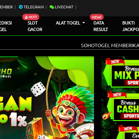
MEMBER
TELEGRAM
LIVECHAT
HOT!
NEW!
EDIKSI
SLOT
ALAT TOGEL
DATA
BUKTI
GEL
GACOR
RESULT
JACKPO
SOHOTOGEL MEMBERIKAN BO