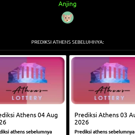
Anjing
PREDIKSI ATHENS SEBELUMNYA:
ediksi
Athens
04 Aug
Prediksi
Athens
03 A
26
2026
diksi athens sebelumnya
Prediksi athens sebelumnya