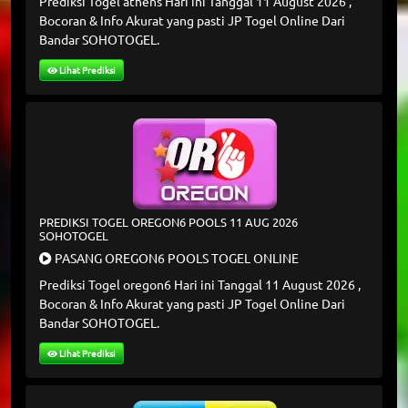
Prediksi Togel athens Hari ini Tanggal 11 August 2026 ,
Bocoran & Info Akurat yang pasti JP Togel Online Dari
Bandar SOHOTOGEL.
Lihat Prediksi
PREDIKSI TOGEL OREGON6 POOLS 11 AUG 2026
SOHOTOGEL
PASANG OREGON6 POOLS TOGEL ONLINE
Prediksi Togel oregon6 Hari ini Tanggal 11 August 2026 ,
Bocoran & Info Akurat yang pasti JP Togel Online Dari
Bandar SOHOTOGEL.
Lihat Prediksi