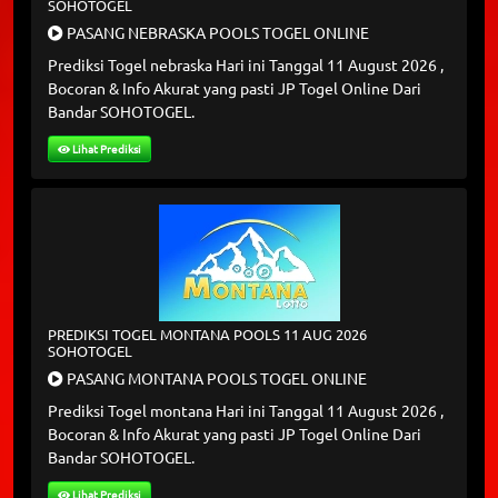
SOHOTOGEL
PASANG NEBRASKA POOLS TOGEL ONLINE
Prediksi Togel nebraska Hari ini Tanggal 11 August 2026 ,
Bocoran & Info Akurat yang pasti JP Togel Online Dari
Bandar SOHOTOGEL.
Lihat Prediksi
PREDIKSI TOGEL MONTANA POOLS 11 AUG 2026
SOHOTOGEL
PASANG MONTANA POOLS TOGEL ONLINE
Prediksi Togel montana Hari ini Tanggal 11 August 2026 ,
Bocoran & Info Akurat yang pasti JP Togel Online Dari
Bandar SOHOTOGEL.
Lihat Prediksi