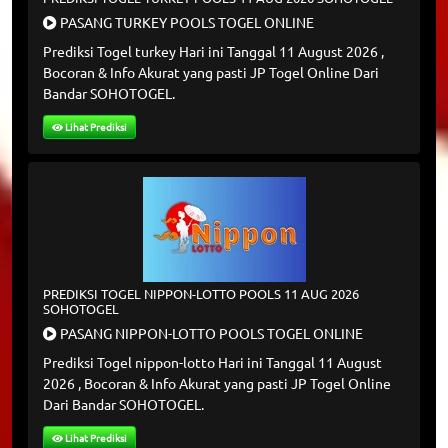
PASANG TURKEY POOLS TOGEL ONLINE
Prediksi Togel turkey Hari ini Tanggal 11 August 2026 ,
Bocoran & Info Akurat yang pasti JP Togel Online Dari
Bandar SOHOTOGEL.
Lihat Prediksi
PREDIKSI TOGEL NIPPON-LOTTO POOLS 11 AUG 2026
SOHOTOGEL
PASANG NIPPON-LOTTO POOLS TOGEL ONLINE
Prediksi Togel nippon-lotto Hari ini Tanggal 11 August
2026 , Bocoran & Info Akurat yang pasti JP Togel Online
Dari Bandar SOHOTOGEL.
Lihat Prediksi