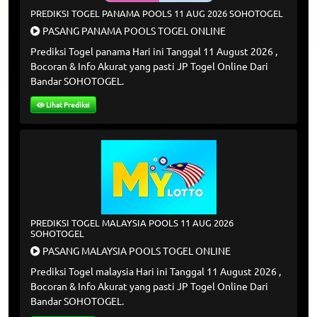
PREDIKSI TOGEL PANAMA POOLS 11 AUG 2026 SOHOTOGEL
PASANG PANAMA POOLS TOGEL ONLINE
Prediksi Togel panama Hari ini Tanggal 11 August 2026 ,
Bocoran & Info Akurat yang pasti JP Togel Online Dari
Bandar SOHOTOGEL.
Lihat Prediksi
PREDIKSI TOGEL MALAYSIA POOLS 11 AUG 2026
SOHOTOGEL
PASANG MALAYSIA POOLS TOGEL ONLINE
Prediksi Togel malaysia Hari ini Tanggal 11 August 2026 ,
Bocoran & Info Akurat yang pasti JP Togel Online Dari
Bandar SOHOTOGEL.