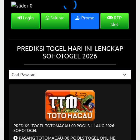
Login
Saluran
Promo
RTP
Slot
PREDIKSI TOGEL HARI INI LENGKAP
SOHOTOGEL 2026
PREDIKSI TOGEL TOTOMACAU-00 POOLS 11 AUG 2026
SOHOTOGEL
PASANG TOTOMACAU-00 POOLS TOGEL ONLINE