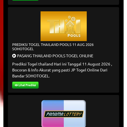
PREDIKSI TOGEL THAILAND POOLS 11 AUG 2026
SOHOTOGEL
PASANG THAILAND POOLS TOGEL ONLINE
Prediksi Togel thailand Hari ini Tanggal 11 August 2026 ,
Bocoran & Info Akurat yang pasti JP Togel Online Dari
Bandar SOHOTOGEL.
Lihat Prediksi