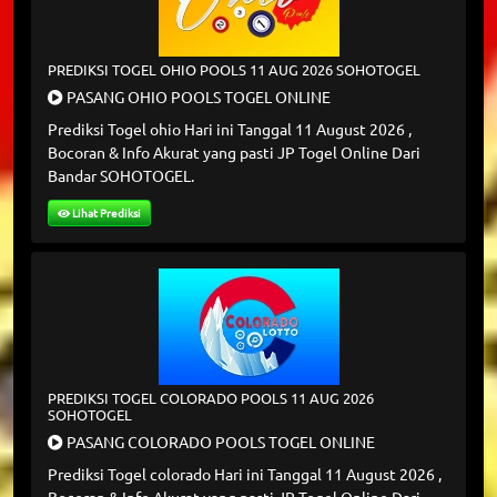
PREDIKSI TOGEL OHIO POOLS 11 AUG 2026 SOHOTOGEL
PASANG OHIO POOLS TOGEL ONLINE
Prediksi Togel ohio Hari ini Tanggal 11 August 2026 ,
Bocoran & Info Akurat yang pasti JP Togel Online Dari
Bandar SOHOTOGEL.
Lihat Prediksi
PREDIKSI TOGEL COLORADO POOLS 11 AUG 2026
SOHOTOGEL
PASANG COLORADO POOLS TOGEL ONLINE
Prediksi Togel colorado Hari ini Tanggal 11 August 2026 ,