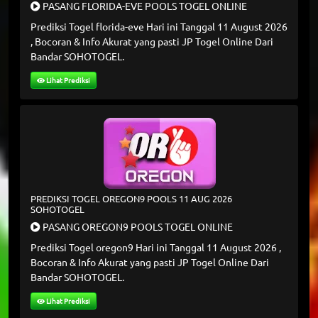
PASANG FLORIDA-EVE POOLS TOGEL ONLINE
Prediksi Togel florida-eve Hari ini Tanggal 11 August 2026
, Bocoran & Info Akurat yang pasti JP Togel Online Dari
Bandar SOHOTOGEL.
Lihat Prediksi
PREDIKSI TOGEL OREGON9 POOLS 11 AUG 2026
SOHOTOGEL
PASANG OREGON9 POOLS TOGEL ONLINE
Prediksi Togel oregon9 Hari ini Tanggal 11 August 2026 ,
Bocoran & Info Akurat yang pasti JP Togel Online Dari
Bandar SOHOTOGEL.
Lihat Prediksi