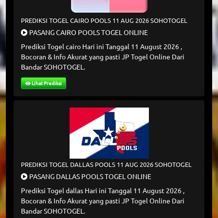
PREDIKSI TOGEL CAIRO POOLS 11 AUG 2026 SOHOTOGEL
PASANG CAIRO POOLS TOGEL ONLINE
Prediksi Togel cairo Hari ini Tanggal 11 August 2026 ,
Bocoran & Info Akurat yang pasti JP Togel Online Dari
Bandar SOHOTOGEL.
Lihat Prediksi
PREDIKSI TOGEL DALLAS POOLS 11 AUG 2026 SOHOTOGEL
PASANG DALLAS POOLS TOGEL ONLINE
Prediksi Togel dallas Hari ini Tanggal 11 August 2026 ,
Bocoran & Info Akurat yang pasti JP Togel Online Dari
Bandar SOHOTOGEL.