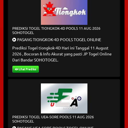
PREDIKSI TOGEL TIONGKOK-4D POOLS 11 AUG 2026
SOHOTOGEL
PASANG TIONGKOK-4D POOLS TOGEL ONLINE
Prediksi Togel tiongkok-4D Hari ini Tanggal 11 August
2026 , Bocoran & Info Akurat yang pasti JP Togel Online
Dari Bandar SOHOTOGEL.
Lihat Prediksi
PREDIKSI TOGEL UEA-SORE POOLS 11 AUG 2026
SOHOTOGEL