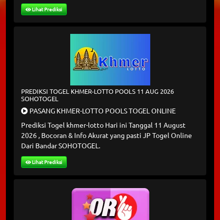
Lihat Prediksi
PREDIKSI TOGEL KHMER-LOTTO POOLS 11 AUG 2026
SOHOTOGEL
PASANG KHMER-LOTTO POOLS TOGEL ONLINE
Prediksi Togel khmer-lotto Hari ini Tanggal 11 August
2026 , Bocoran & Info Akurat yang pasti JP Togel Online
Dari Bandar SOHOTOGEL.
Lihat Prediksi