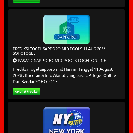
PREDIKSI TOGEL SAPPORO-MID POOLS 11 AUG 2026
SOHOTOGEL
PASANG SAPPORO-MID POOLS TOGEL ONLINE
Prediksi Togel sapporo-mid Hari ini Tanggal 11 August
2026 , Bocoran & Info Akurat yang pasti JP Togel Online
Dari Bandar SOHOTOGEL.
Lihat Prediksi