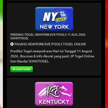
PREDIKSI TOGEL NEWYORK-EVE POOLS 11 AUG 2026
SOHOTOGEL
PASANG NEWYORK-EVE POOLS TOGEL ONLINE
Prediksi Togel newyork-eve Hari ini Tanggal 11 August
2026 , Bocoran & Info Akurat yang pasti JP Togel Online
Dari Bandar SOHOTOGEL.
Lihat Prediksi