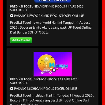
PREDIKSI TOGEL NEWYORK-MID POOLS 11 AUG 2026
SOHOTOGEL
PASANG NEWYORK-MID POOLS TOGEL ONLINE
Prediksi Togel newyork-mid Hari ini Tanggal 11 August
2026 , Bocoran & Info Akurat yang pasti JP Togel Online
Dari Bandar SOHOTOGEL.
Lihat Prediksi
PREDIKSI TOGEL MICHIGAN POOLS 11 AUG 2026
SOHOTOGEL
PASANG MICHIGAN POOLS TOGEL ONLINE
Prediksi Togel michigan Hari ini Tanggal 11 August 2026 ,
Bocoran & Info Akurat yang pasti JP Togel Online Dari
Bandar SOHOTOGEL.