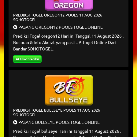
PREDIKSI TOGEL OREGON12 POOLS 11 AUG 2026
SOHOTOGEL
PASANG OREGON12 POOLS TOGEL ONLINE
Prediksi Togel oregon12 Hari ini Tanggal 11 August 2026 ,
Bocoran & Info Akurat yang pasti JP Togel Online Dari
Bandar SOHOTOGEL.
Lihat Prediksi
PREDIKSI TOGEL BULLSEYE POOLS 11 AUG 2026
SOHOTOGEL
PASANG BULLSEYE POOLS TOGEL ONLINE
Prediksi Togel bullseye Hari ini Tanggal 11 August 2026 ,