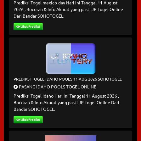
Prediksi Togel mexico-day Hari ini Tanggal 11 August
2026 , Bocoran & Info Akurat yang pasti JP Togel Online
Dari Bandar SOHOTOGEL.
Lihat Prediksi
PREDIKSI TOGEL IDAHO POOLS 11 AUG 2026 SOHOTOGEL
PASANG IDAHO POOLS TOGEL ONLINE
Prediksi Togel idaho Hari ini Tanggal 11 August 2026 ,
Bocoran & Info Akurat yang pasti JP Togel Online Dari
Bandar SOHOTOGEL.
Lihat Prediksi